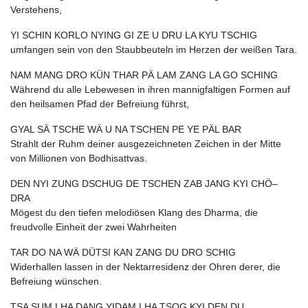
Verstehens,
YI SCHIN KORLO NYING GI ZE U DRU LA KYU TSCHIG
umfangen sein von den Staubbeuteln im Herzen der weißen Tara.
NAM MANG DRO KÜN THAR PÄ LAM ZANG LA GO SCHING
Während du alle Lebewesen in ihren mannigfaltigen Formen auf
den heilsamen Pfad der Befreiung führst,
GYAL SÄ TSCHE WÄ U NA TSCHEN PE YE PÄL BAR
Strahlt der Ruhm deiner ausgezeichneten Zeichen in der Mitte
von Millionen von Bodhisattvas.
DEN NYI ZUNG DSCHUG DE TSCHEN ZAB JANG KYI CHÖ–
DRA
Mögest du den tiefen melodiösen Klang des Dharma, die
freudvolle Einheit der zwei Wahrheiten
TAR DO NA WÄ DÜTSI KAN ZANG DU DRO SCHIG
Widerhallen lassen in der Nektarresidenz der Ohren derer, die
Befreiung wünschen.
TSA SUM LHA DANG YIDAM LHA TSOG KYI DEN DU