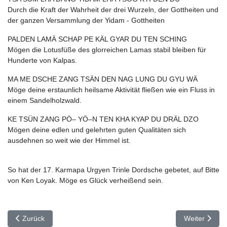
Durch die Kraft der Wahrheit der drei Wurzeln, der Gottheiten und
der ganzen Versammlung der Yidam - Gottheiten
PALDEN LAMÄ SCHAP PE KÄL GYAR DU TEN SCHING
Mögen die Lotusfüße des glorreichen Lamas stabil bleiben für
Hunderte von Kalpas.
MA ME DSCHE ZANG TSÄN DEN NAG LUNG DU GYU WÄ
Möge deine erstaunlich heilsame Aktivität fließen wie ein Fluss in
einem Sandelholzwald.
KE TSÜN ZANG PÖ– YÖ–N TEN KHA KYAP DU DRÄL DZO
Mögen deine edlen und gelehrten guten Qualitäten sich
ausdehnen so weit wie der Himmel ist.
So hat der 17. Karmapa Urgyen Trinle Dordsche gebetet, auf Bitte
von Ken Loyak. Möge es Glück verheißend sein.
Vorheriger Beitrag: Das Dorje Chang Gebet
Nächster Bei
Zurück
Weiter